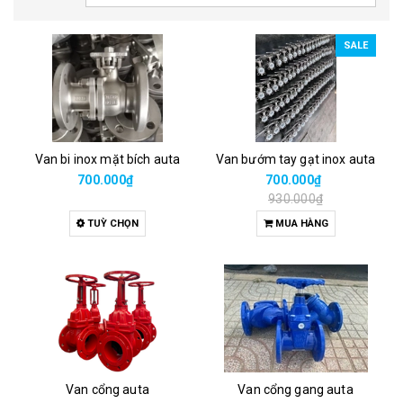
SALE
Van bi inox mặt bích auta
Van bướm tay gạt inox auta
700.000₫
700.000₫
930.000₫
TUỲ CHỌN
MUA HÀNG
Van cổng auta
Van cổng gang auta