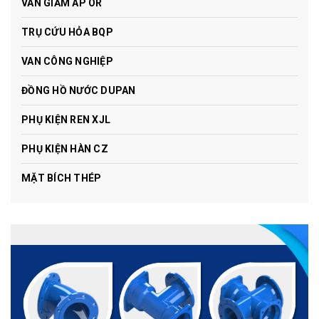
VAN GIẢM ÁP OR
TRỤ CỨU HỎA BQP
VAN CÔNG NGHIỆP
ĐỒNG HỒ NƯỚC DUPAN
PHỤ KIỆN REN XJL
PHỤ KIỆN HÀN CZ
MẶT BÍCH THÉP