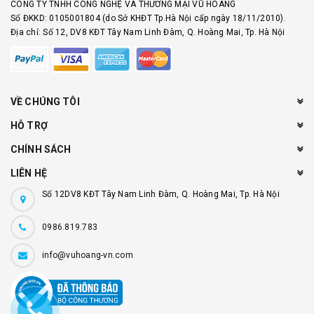
CÔNG TY TNHH CÔNG NGHỆ VÀ THƯƠNG MẠI VŨ HOÀNG
Số ĐKKD: 0105001804 (do Sở KHĐT Tp.Hà Nội cấp ngày 18/11/2010).
Địa chỉ: Số 12, DV8 KĐT Tây Nam Linh Đàm, Q. Hoàng Mai, Tp. Hà Nội
VỀ CHÚNG TÔI
HỖ TRỢ
CHÍNH SÁCH
LIÊN HỆ
Số 12DV8 KĐT Tây Nam Linh Đàm, Q. Hoàng Mai, Tp. Hà Nội
0986.819.783
info@vuhoang-vn.com