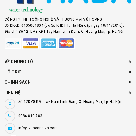
CÔNG TY TNHH CÔNG NGHỆ VÀ THƯƠNG MẠI VŨ HOÀNG
Số ĐKKD: 0105001804 (do Sở KHĐT Tp.Hà Nội cấp ngày 18/11/2010).
Địa chỉ: Số 12, DV8 KĐT Tây Nam Linh Đàm, Q. Hoàng Mai, Tp. Hà Nội
VỀ CHÚNG TÔI
HỖ TRỢ
CHÍNH SÁCH
LIÊN HỆ
Số 12DV8 KĐT Tây Nam Linh Đàm, Q. Hoàng Mai, Tp. Hà Nội
0986.819.783
info@vuhoang-vn.com