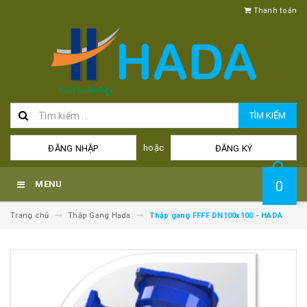
Thanh toán
TÌM KIẾM
hoặc
ĐĂNG NHẬP
ĐĂNG KÝ
0
MENU
Trang chủ
Thập Gang Hada
Thập gang FFFF DN100x100 - HADA