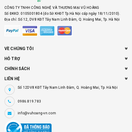
CÔNG TY TNHH CÔNG NGHỆ VÀ THƯƠNG MẠI VŨ HOÀNG
Số ĐKKD: 0105001804 (do Sở KHĐT Tp.Hà Nội cấp ngày 18/11/2010).
Địa chỉ: Số 12, DV8 KĐT Tây Nam Linh Đàm, Q. Hoàng Mai, Tp. Hà Nội
VỀ CHÚNG TÔI
HỖ TRỢ
CHÍNH SÁCH
LIÊN HỆ
Số 12DV8 KĐT Tây Nam Linh Đàm, Q. Hoàng Mai, Tp. Hà Nội
0986.819.783
info@vuhoang-vn.com