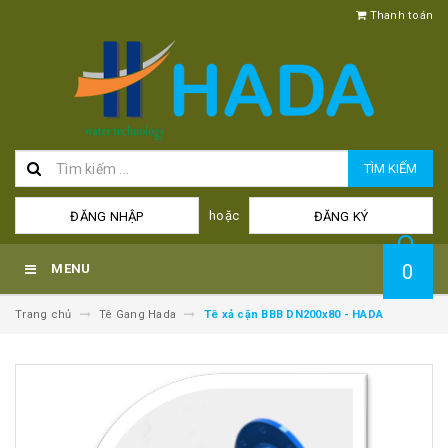
Thanh toán
TÌM KIẾM
hoặc
ĐĂNG NHẬP
ĐĂNG KÝ
0
MENU
Trang chủ
Tê Gang Hada
Tê xả cặn BBB DN200x80 - HADA