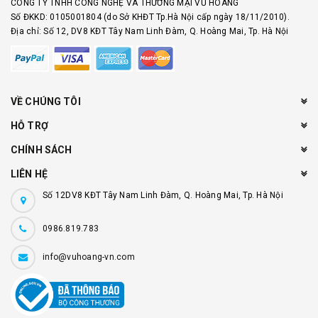
CÔNG TY TNHH CÔNG NGHỆ VÀ THƯƠNG MẠI VŨ HOÀNG
Số ĐKKD: 0105001804 (do Sở KHĐT Tp.Hà Nội cấp ngày 18/11/2010).
Địa chỉ: Số 12, DV8 KĐT Tây Nam Linh Đàm, Q. Hoàng Mai, Tp. Hà Nội
VỀ CHÚNG TÔI
HỖ TRỢ
CHÍNH SÁCH
LIÊN HỆ
Số 12DV8 KĐT Tây Nam Linh Đàm, Q. Hoàng Mai, Tp. Hà Nội
0986.819.783
info@vuhoang-vn.com