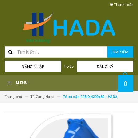
Thanh toán
TÌM KIẾM
hoặc
ĐĂNG NHẬP
ĐĂNG KÝ
0
MENU
Trang chủ
Tê Gang Hada
Tê xả cặn FFB DN200x80 - HADA