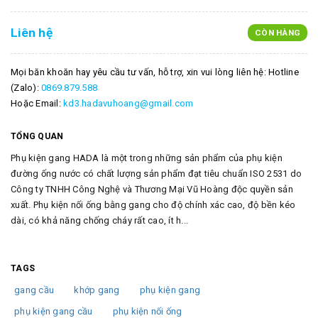
Liên hệ
CÒN HÀNG
Mọi băn khoăn hay yêu cầu tư vấn, hỗ trợ, xin vui lòng liên hệ: Hotline
(Zalo):
0869.879.588
Hoặc Email:
kd3.hadavuhoang@gmail.com
TỔNG QUAN
Phụ kiện gang HADA là một trong những sản phẩm của phụ kiện
đường ống nước có chất lượng sản phẩm đạt tiêu chuẩn ISO 2531 do
Công ty TNHH Công Nghệ và Thương Mại Vũ Hoàng độc quyền sản
xuất. Phụ kiện nối ống bằng gang cho độ chính xác cao, độ bền kéo
dài, có khả năng chống cháy rất cao, ít h...
TAGS
gang cầu
khớp gang
phụ kiện gang
phụ kiện gang cầu
phụ kiện nối ống