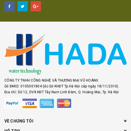
CÔNG TY TNHH CÔNG NGHỆ VÀ THƯƠNG MẠI VŨ HOÀNG
Số ĐKKD: 0105001804 (do Sở KHĐT Tp.Hà Nội cấp ngày 18/11/2010).
Địa chỉ: Số 12, DV8 KĐT Tây Nam Linh Đàm, Q. Hoàng Mai, Tp. Hà Nội
VỀ CHÚNG TÔI
HỖ TRỢ