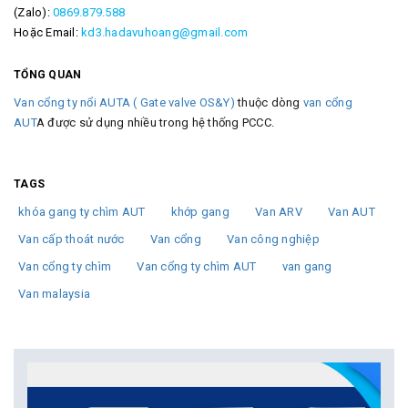
(Zalo):
0869.879.588
Hoặc Email:
kd3.hadavuhoang@gmail.com
TỔNG QUAN
Van cổng ty nổi AUTA ( Gate valve OS&Y)
thuộc dòng
van cổng
AUT
A được sử dụng nhiều trong hệ thống PCCC.
TAGS
khóa gang ty chìm AUT
khớp gang
Van ARV
Van AUT
Van cấp thoát nước
Van cổng
Van công nghiệp
Van cổng ty chìm
Van cổng ty chìm AUT
van gang
Van malaysia